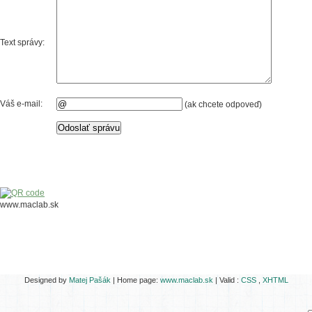
Text správy:
Váš e-mail:
(ak chcete odpoveď)
www.maclab.sk
Designed by
Matej Pašák
| Home page:
www.maclab.sk
| Valid :
CSS
,
XHTML